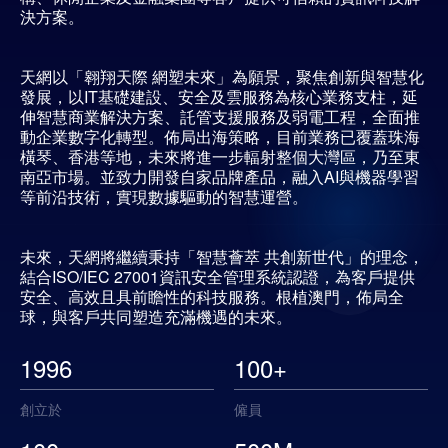
決方案。
天網以「翱翔天際 網塑未來」為願景，聚焦創新與智慧化
發展，以IT基礎建設、安全及雲服務為核心業務支柱，延
伸智慧商業解決方案、託管支援服務及弱電工程，全面推
動企業數字化轉型。佈局出海策略，目前業務已覆蓋珠海
橫琴、香港等地，未來將進一步輻射整個大灣區，乃至東
南亞市場。並致力開發自家品牌產品，融入AI與機器學習
等前沿技術，實現數據驅動的智慧運營。
未來，天網將繼續秉持「智慧薈萃 共創新世代」的理念，
結合ISO/IEC 27001資訊安全管理系統認證，為客戶提供
安全、高效且具前瞻性的科技服務。根植澳門，佈局全
球，與客戶共同塑造充滿機遇的未來。
1996
100
+
創立於
僱員