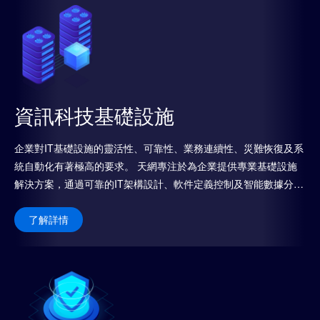
資訊科技基礎設施
企業對IT基礎設施的靈活性、可靠性、業務連續性、災難恢復及系
統自動化有著極高的要求。 天網專注於為企業提供專業基礎設施
解決方案，通過可靠的IT架構設計、軟件定義控制及智能數據分
析， 並將AI技術融入基礎設施，實現數據驅動的智慧化運營，確
保方案滿足客戶各項要求。
了解詳情