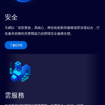
安全
天網以「攻防實效」爲核心，將技術創新與服務場景深度結合，打
造兼具前瞻性與實戰能力的閉環安全服務生態。
了解詳情
雲服務