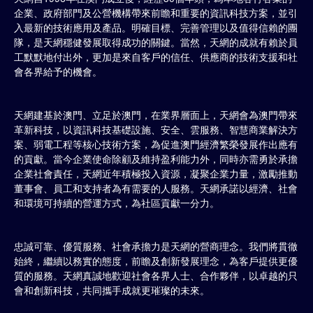
企業、政府部門及公營機構帶來前瞻和重要的資訊科技方案，並引
入最新的技術應用及產品。明確目標、完善管理以及值得信賴的團
隊，是天網穩健發展取得成功的關鍵。當然，天網的成就有賴於員
工默默地付出外，更加是來自客戶的信任、供應商的技術支援和社
會各界給予的機會。
天網建基於澳門、立足於澳門，在業界層面上，天網會為澳門帶來
革新科技，以資訊科技基礎設施、安全、雲服務、智慧商業解決方
案、弱電工程等核心技術方案，為促進澳門經濟繁榮發展作出應有
的貢獻。當今企業使命除顧及維持盈利能力外，同時亦需勇於承擔
企業社會責任，天網近年積極投入資源，凝聚企業力量，激勵推動
董事會、員工和支持者為有需要的人服務。天網承諾以經濟、社會
和環境可持續的營運方式，為社區貢獻一分力。
忠誠可靠、優質服務、社會承擔力是天網的營商理念。我們將貫徹
始終，繼續以務實的態度，前瞻及創新發展理念，為客戶提供更優
質的服務。天網真誠地歡迎社會各界人士、合作夥伴，以卓越的只
會和創新科技，共同攜手成就更璀璨的未來。