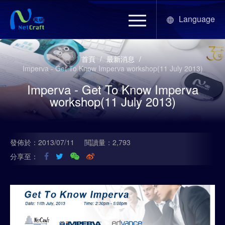
Language
首頁
/
最新消息
/
Imperva - Get To Know Imperva workshop(11 July 2013)
Imperva - Get To Know Imperva
workshop(11 July 2013)
發佈於：2013/07/11
閲讀量：2,793
分享至：