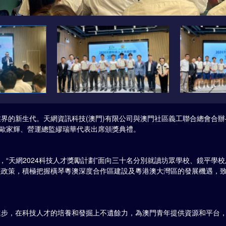
的新生代。天網資訊科技(澳門)有限公司與澳門社區義工聯合總會合辦——
席歐家輝、營運總監繆瑞華代表出席頒獎典禮。
，“天網2024科技人才獎勵計劃”面向三十名分別就讀坊眾學校、鏡平
展政策，積極把握橫琴粵澳深度合作區建設及粵港澳大灣區的發展機遇，
進步，在科技人才的培養和發掘上不遺餘力，為澳門青年提供資源和平台