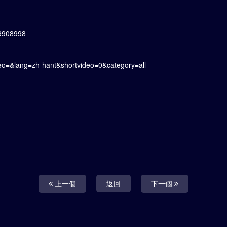
/9908998
deo=&lang=zh-hant&shortvideo=0&category=all
上一個
返回
下一個