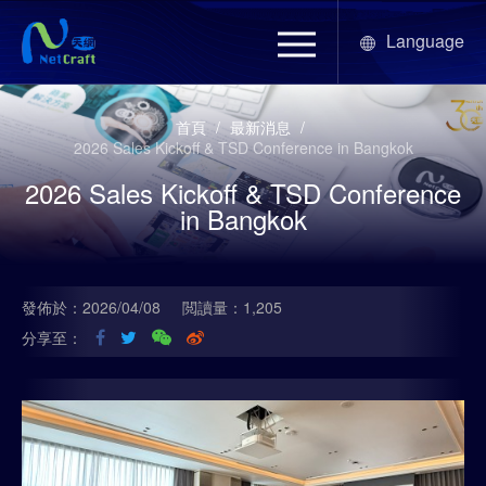
Language
首頁
/
最新消息
/
2026 Sales Kickoff & TSD Conference in Bangkok
2026 Sales Kickoff & TSD Conference
in Bangkok
發佈於：2026/04/08
閲讀量：1,205
分享至：