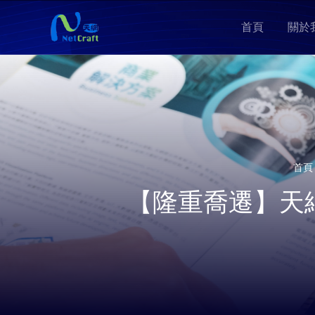
首頁
關於
首頁
【隆重喬遷】天