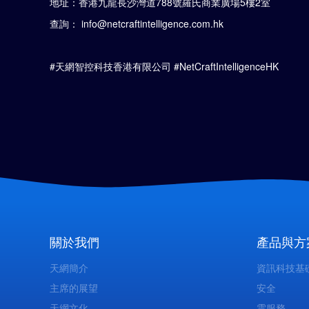
地址：香港九龍長沙灣道788號羅氏商業廣場5樓2室
查詢： info@netcraftintelligence.com.hk
#天網智控科技香港有限公司 #NetCraftIntelligenceHK
關於我們
產品與方
天網簡介
資訊科技基
主席的展望
安全
天網文化
雲服務