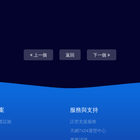
上一個
返回
下一個
案
服務與支持
礎設施
託管支援服務
天網7x24運營中心
專業認證