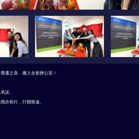
來喬遷之喜，搬入全新辦公室！
與承諾。
上穩步前行，行穩致遠。