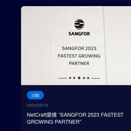
活動
2024/09/19
NetCraft榮獲 “SANGFOR 2023 FASTEST
GROWING PARTNER”