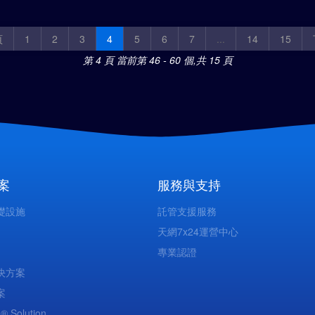
頁
1
2
3
4
5
6
7
...
14
15
第 4 頁
當前第 46 - 60 個,共 15 頁
案
服務與支持
礎設施
託管支援服務
天網7x24運營中心
專業認證
決方案
案
 ® Solution