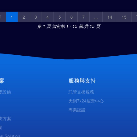
頁
1
2
3
4
5
6
7
...
14
15
第 1 頁
當前第 1 - 15 個,共 15 頁
案
服務與支持
礎設施
託管支援服務
天網7x24運營中心
專業認證
決方案
案
 ® Solution