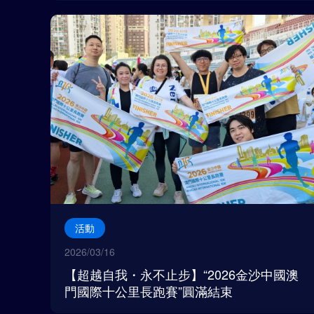
活動
2026/03/16
【超越自我・永不止步】“2026金沙中國澳
門國際十公里長跑賽”圓滿結束