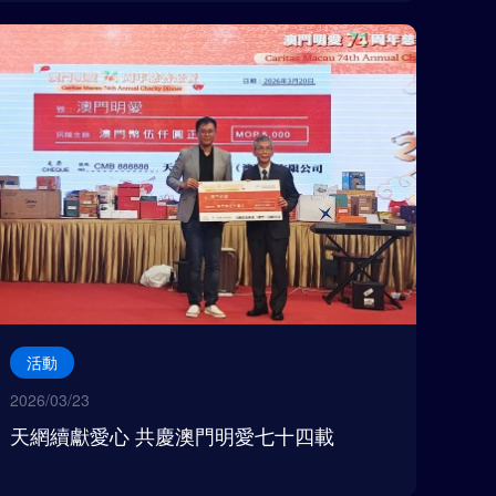
活動
2026/03/23
天網續獻愛心 共慶澳門明愛七十四載