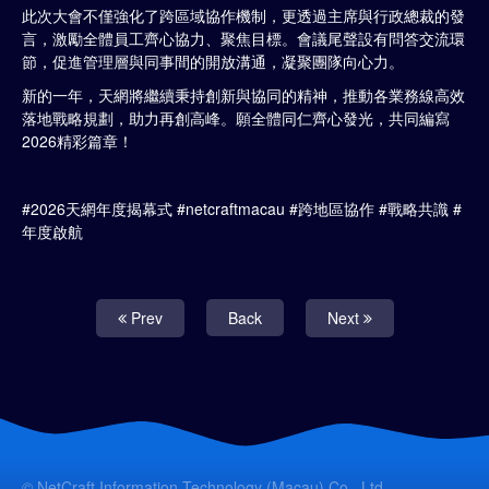
此次大會不僅強化了跨區域協作機制，更透過主席與行政總裁的發
言，激勵全體員工齊心協力、聚焦目標。會議尾聲設有問答交流環
節，促進管理層與同事間的開放溝通，凝聚團隊向心力。
新的一年，天網將繼續秉持創新與協同的精神，推動各業務線高效
落地戰略規劃，助力再創高峰。願全體同仁齊心發光，共同編寫
2026精彩篇章！
#2026天網年度揭幕式 #netcraftmacau #跨地區協作 #戰略共識 #
年度啟航
Prev
Back
Next
© NetCraft Information Technology (Macau) Co., Ltd.