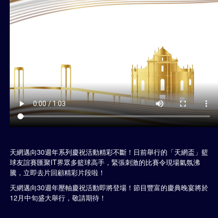
天網邁向30週年系列慶祝活動精彩不斷！日前舉行的「天網盃」籃
球友誼賽匯聚IT界眾多籃球高手，緊張刺激的比賽令現場氣氛沸
騰，立即去片回顧精彩片段啦！
天網邁向30週年壓軸慶祝活動即將登場！節目豐富的慶典晚宴將於
12月中旬盛大舉行，敬請期待！