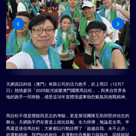
天網資訊科技（澳門）有限公司的活力跑手，於上周日（12月7
日）熱情參與「2025銀河娛樂澳門國際馬拉松」，與來自世界各
地的跑手一同奔馳，感受這項年度體壇盛事熱烈氣氛與挑戰精神。
馬拉松不僅是體能與意志的考驗，更是展現團隊互助與堅持信念的
舞台。天網跑手們在賽道上彼此鼓勵、全力拼搏，無論是全馬、半
馬還是迷你馬拉松，大家都以行動詮釋了「超越自我、永不止步」
的運動精神。我們始終相信，在運動中培養毅力與協作，同樣能賦