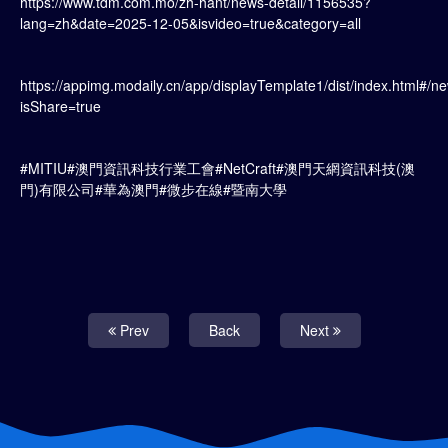
https://www.tdm.com.mo/zh-hant/news-detail/1156535?
lang=zh&date=2025-12-05&isvideo=true&category=all
https://appimg.modaily.cn/app/displayTemplate1/dist/index.html#/
isShare=true
#MITIU#澳門資訊科技行業工會#NetCraft#澳門天網資訊科技(澳
門)有限公司#華為澳門#微步在線#暨南大學
Prev
Back
Next