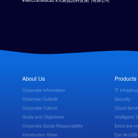
#NetCraftMacau #天網資訊科技澳門有限公司
About Us
Products 
Corporate Information
IT Infrastru
Chairman Outlook
Security
Corporate Culture
Cloud Servi
Goals and Objectives
Intelligent/
Corporate Social Responsibility
Extra low vo
Introduction Video
Esri ArcGIS