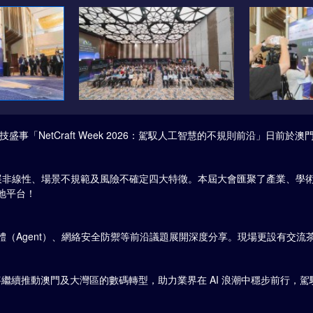
技盛事「NetCraft Week 2026：駕馭人工智慧的不規則前沿」日前
、發展非線性、場景不規範及風險不確定四大特徵。本屆大會匯聚了產業、學
地平台！
能體（Agent）、網絡安全防禦等前沿議題展開深度分享。現場更設有交
繼續推動澳門及大灣區的數碼轉型，助力業界在 AI 浪潮中穩步前行，