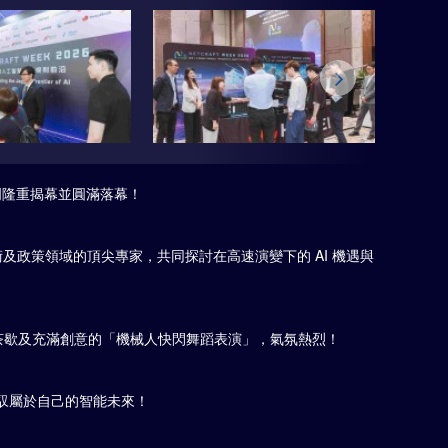
於澳門隆重揭幕並圓滿落幕！
術及政策領域的頂尖專家，共同探討在高速演變下的 AI 機遇與
流茶歇及充滿創意的「機械人快閃舞蹈表演」，氣氛熱烈！
駕馭屬於自己的智能未來！