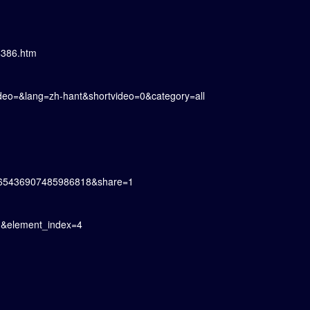
4386.htm
ideo=&lang=zh-hant&shortvideo=0&category=all
=2065436907485986818&share=1
1&element_index=4