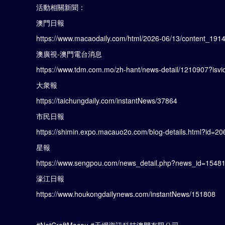
活動相關新聞：
澳門日報
https://www.macaodaily.com/html/2026-06/13/content_191
澳廣視-澳門電台消息
https://www.tdm.com.mo/zh-hant/news-detail/1210907?isv
大衆報
https://taichungdaily.com/instantNews/37864
市民日報
https://shimin.expo.macauo2o.com/blog-details.html?id
星報
https://www.sengpou.com/news_detail.php?news_id=1548
濠江日報
https://www.houkongdailynews.com/instantNews/151808