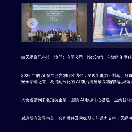
由天網資訊科技（澳門）有限公司（NetCraft）主辦的年度科
2026 年的 AI 發展已告別線性迭代，呈現出能力不對稱
安全治理之道，為混亂分化的 AI 前沿搭建最高端的對話與落
大會邀請到多名頂尖企業，圍繞 AI 數據中心基建、企業智
感謝所有業界精英、合作夥伴及傳媒朋友的鼎力支持！天網將